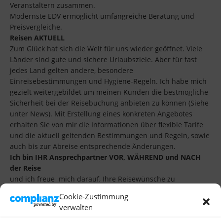
Veranstaltern zusammen.
Modernste EDV ermöglicht umfangreiche Beratung und
Preisvergleiche.
Reisen AKTUELL
Zum Glück hat sich die Welt für uns wieder geöffnet. Viele
Länder sind gute und sichere Urlaubsziele. Aber für fast
jedes Land gelten andere, besondere
Einreisebestimmungen und Hygiene-Regeln. Ich habe mich
gezielt weitergebildet um meinen Kunden die bestmögliche
Sicherheit bei der Reisebuchung anbieten zu können (Siehe
unter News). Mit Erstellung eines konkreten Angebotes
erhalten Sie
von mir die Informationen über flexible Tarife
und die aktuell geltenden Bestimmungen und Regeln, sowie
auch bis zur Abreise entsprechende Änderungen.
Ich bin IHR Ansprechpartner VOR, WÄHREND und NACH
der Reise
und ich freue mich darauf, Ihre Reisewünsche zu
verwirklichen.
Cookie-Zustimmung
Ihre persönlichen Reiseberaterin
verwalten
Karin Marie Schickedanz