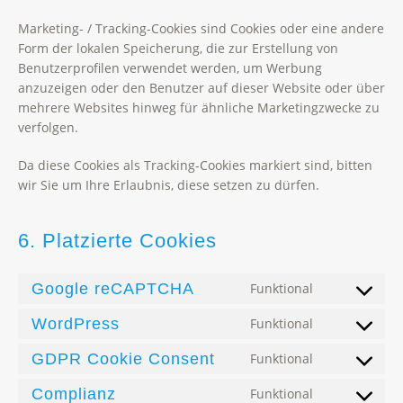
Marketing- / Tracking-Cookies sind Cookies oder eine andere
Form der lokalen Speicherung, die zur Erstellung von
Benutzerprofilen verwendet werden, um Werbung
anzuzeigen oder den Benutzer auf dieser Website oder über
mehrere Websites hinweg für ähnliche Marketingzwecke zu
verfolgen.
Da diese Cookies als Tracking-Cookies markiert sind, bitten
wir Sie um Ihre Erlaubnis, diese setzen zu dürfen.
6. Platzierte Cookies
Google reCAPTCHA
Funktional
Consent
to
WordPress
Funktional
Consent
service
to
google-
GDPR Cookie Consent
Funktional
Consent
service
recaptcha
to
wordpress
Complianz
Funktional
Consent