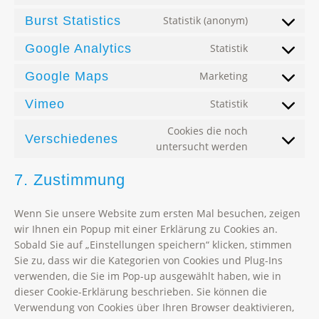
service
to
gdpr-
Burst Statistics
Statistik (anonym)
Consent
service
cookie-
to
complianz
Google Analytics
Statistik
consent
Consent
service
to
burst-
Google Maps
Marketing
Consent
service
statistics
to
google-
Vimeo
Statistik
Consent
service
analytics
to
google-
Cookies die noch
Verschiedenes
service
maps
Consent
untersucht werden
vimeo
to
service
7. Zustimmung
verschieden
Wenn Sie unsere Website zum ersten Mal besuchen, zeigen
wir Ihnen ein Popup mit einer Erklärung zu Cookies an.
Sobald Sie auf „Einstellungen speichern“ klicken, stimmen
Sie zu, dass wir die Kategorien von Cookies und Plug-Ins
verwenden, die Sie im Pop-up ausgewählt haben, wie in
dieser Cookie-Erklärung beschrieben. Sie können die
Verwendung von Cookies über Ihren Browser deaktivieren,