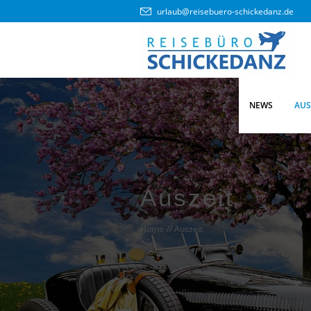
urlaub@reisebuero-schickedanz.de
NEWS
AUS
Auszeit
Home
//
Auszeit