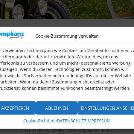
Cookie-Zustimmung verwalten
AUSZEIT mit FREUNDEN
r verwenden Technologien wie Cookies, um Geräteinformationen z
 nehme Sie mit in meine kleine Auszeit mit besonderen Erlebnis
eichern und/oder darauf zuzugreifen. Wir tun dies, um das
rferlebnis zu verbessern und um (nicht) personalisierte Werbung
Genießen, sehen, riechen, spüren, schmecken
zuzeigen. Wenn du diesen Technologien zustimmst, können wir
ten wie das Surfverhalten oder eindeutige IDs auf dieser Website
leben – bereits bekanntes mit anderen Augen sehen, Neues entdec
rarbeiten. Wenn du deine Zustimmung nicht erteilst oder
pannen – Zeit für eigene Entdeckungen, es darf auch mal Wellness
rückziehst, können bestimmte Funktionen beeinträchtigt werden.
Natur und Kultur – Land und Leute
Wohl dossiert, von Jedem etwas
ausgefüllte Tage im Wechsel mit ruhiger Entspannung
AKZEPTIEREN
ABLEHNEN
EINSTELLUNGEN ANSEHE
el an der frischen Luft mit kleinen Wanderungen oder E-Bike-Fahr
reisen per Flußschiff, manchesmal auch per Bus,
Cookie-Richtlinie
DATENSCHUTZ
IMPRESSUM
Stadtrundgänge durch enge Gassen,
leckeres Essen, Weinproben und vieles mehr.