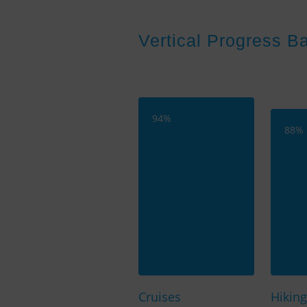
Vertical Progress B
94
%
88
%
Cruises
Hiking