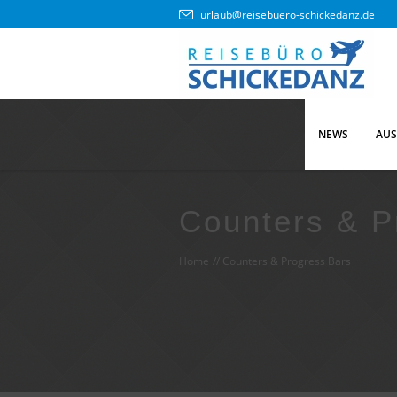
urlaub@reisebuero-schickedanz.de
NEWS
AUS
Counters & P
Home
//
Counters & Progress Bars