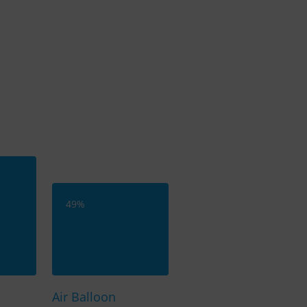
49
%
Air Balloon