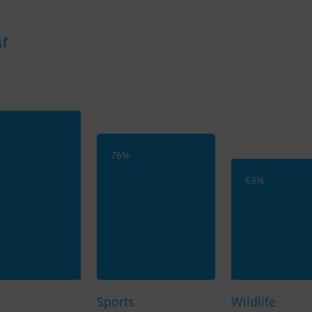
ar
76
%
63
%
Sports
Wildlife