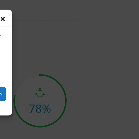
u
N
83
%