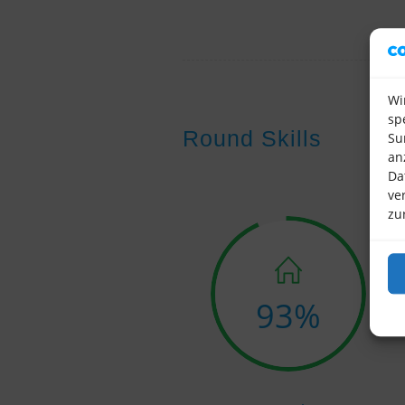
Wi
sp
Round Skills
Su
an
Da
ve
zu
93
%